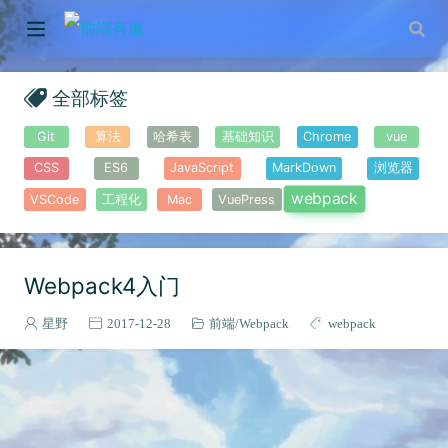
全部标签
Git
算法
哈希表
基础知识
Chrome
vue
CSS
ES6
JavaScript
MarkDown
浏览器
webpack
VSCode
工程化
Mac
VuePress
Webpack4入门
星野
2017-12-28
前端
Webpack
webpack