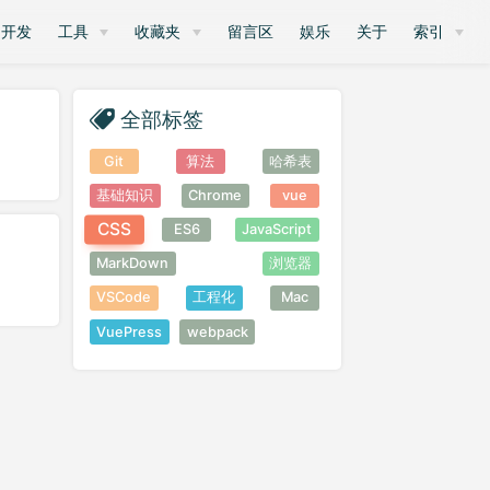
开发
工具
收藏夹
留言区
娱乐
关于
索引
全部标签
Git
算法
哈希表
基础知识
Chrome
vue
CSS
ES6
JavaScript
MarkDown
浏览器
VSCode
工程化
Mac
VuePress
webpack