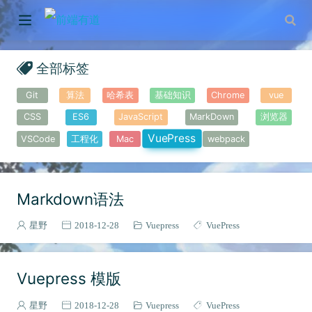
全部标签
Git
算法
哈希表
基础知识
Chrome
vue
CSS
ES6
JavaScript
MarkDown
浏览器
VuePress
VSCode
工程化
Mac
webpack
Markdown语法
星野
2018-12-28
Vuepress
VuePress
Vuepress 模版
星野
2018-12-28
Vuepress
VuePress