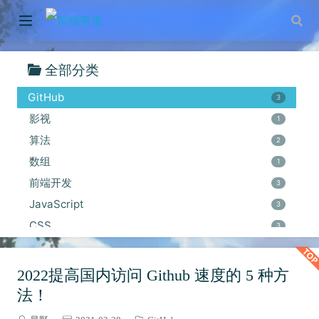
全部分类
GitHub
3
影视
1
算法
2
数组
1
前端开发
3
JavaScript
3
CSS
3
二叉树
1
Vuepress
5
2022提高国内访问 Github 速度的 5 种方
收藏夹
4
法！
VSCode
4