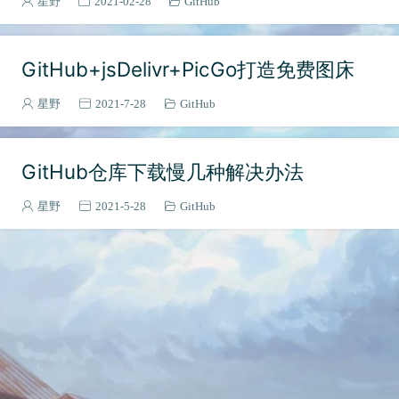
星野
2021-02-28
GitHub
Git
1
Vue2
4
GitHub+jsDelivr+PicGo打造免费图床
前端
15
Vue3
2
星野
2021-7-28
GitHub
浏览器
3
音乐
1
GitHub仓库下载慢几种解决办法
ES6-ES12
1
frontEnd
7
星野
2021-5-28
GitHub
emoji
1
组件库
2
工程化
2
VuePress
1
Webpack
1