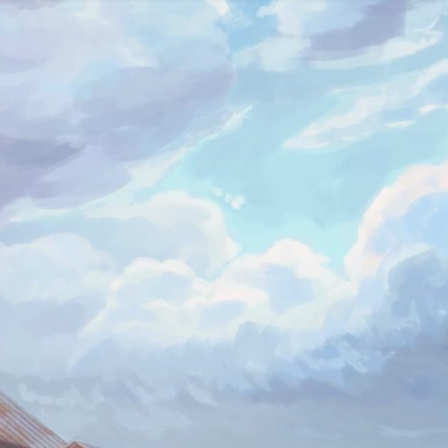
Vue2
4
前端
15
Vue3
2
浏览器
3
音乐
1
ES6-ES12
1
frontEnd
7
emoji
1
组件库
2
工程化
2
VuePress
1
Webpack
1