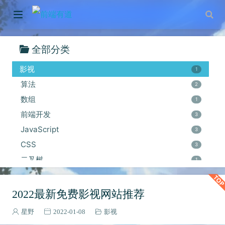
全部分类
GitHub
3
影视
1
算法
2
数组
1
前端开发
3
JavaScript
3
CSS
3
二叉树
1
Vuepress
5
收藏夹
4
2022最新免费影视网站推荐
VSCode
4
星野
2022-01-08
影视
Git
1