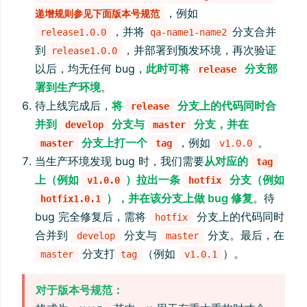
，例如
递增规则参见下面版本号规范
，并将
分支合并
release1.0.0
qa-name1-name2
到
，并部署到预发环境，再次验证
release1.0.0
以后，均无任何 bug，
此时可将
分支部
release
署到生产环境
。
待上线完成后，
将
分支上的代码同时合
release
并到
分支与
分支，并在
develop
master
分支上打一个
，例如
。
master
tag
v1.0.0
当生产环境发现 bug 时，我们需要
从对应的
tag
上（例如
）拉出一条
分支（例如
v1.0.0
hotfix
），并在该分支上做 bug 修复
。待
hotfix1.0.1
bug 完全修复后，需将
分支上的代码同时
hotfix
合并到
分支与
分支。最后，在
develop
master
分支打
（例如
）。
master
tag
v1.0.1
对于版本号规范：