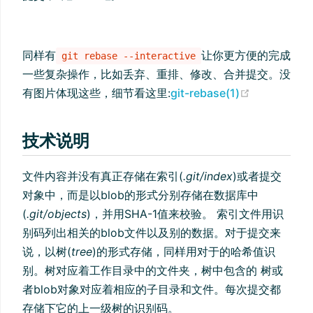
同样有
让你更方便的完成
git rebase --interactive
一些复杂操作，比如丢弃、重排、修改、合并提交。没
(opens ne
有图片体现这些，细节看这里:
git-rebase(1)
技术说明
文件内容并没有真正存储在索引(
.git/index
)或者提交
对象中，而是以blob的形式分别存储在数据库中
(
.git/objects
)，并用SHA-1值来校验。 索引文件用识
别码列出相关的blob文件以及别的数据。对于提交来
说，以树(
tree
)的形式存储，同样用对于的哈希值识
别。树对应着工作目录中的文件夹，树中包含的 树或
者blob对象对应着相应的子目录和文件。每次提交都
存储下它的上一级树的识别码。