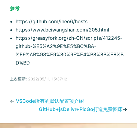
参考
https://github.com/ineo6/hosts
https://www.beiwangshan.com/205.html
https://greasyfork.org/zh-CN/scripts/412245-
github-%E5%A2%9E%E5%BC%BA-
%E9%AB%98%E9%80%9F%E4%B8%8B%E8%B
D%BD
上次更新:
2022/05/11, 15:37:12
←
VSCode所有的默认配置项介绍
GitHub+jsDelivr+PicGo打造免费图床
→