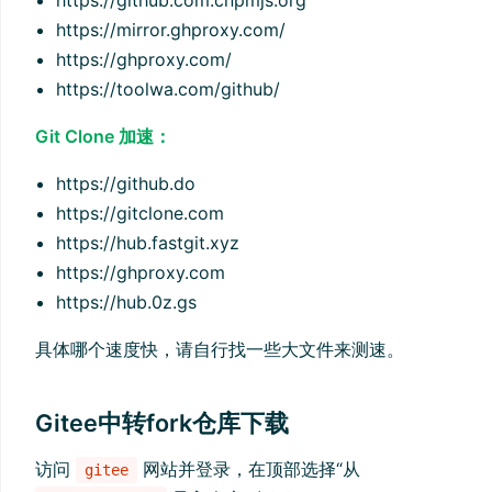
https://github.com.cnpmjs.org
https://mirror.ghproxy.com/
https://ghproxy.com/
https://toolwa.com/github/
Git Clone 加速：
https://github.do
https://gitclone.com
https://hub.fastgit.xyz
https://ghproxy.com
https://hub.0z.gs
具体哪个速度快，请自行找一些大文件来测速。
Gitee中转fork仓库下载
访问
网站并登录，在顶部选择“从
gitee