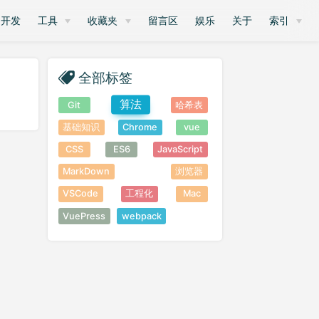
开发
工具
收藏夹
留言区
娱乐
关于
索引
全部标签
算法
Git
哈希表
基础知识
Chrome
vue
CSS
ES6
JavaScript
MarkDown
浏览器
VSCode
工程化
Mac
VuePress
webpack