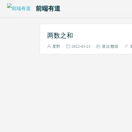
前端有道
两数之和
星野
2022-03-23
算法
数组