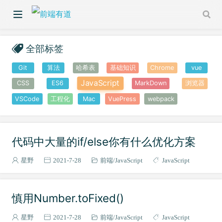
全部标签
Git
算法
哈希表
基础知识
Chrome
vue
JavaScript
CSS
ES6
MarkDown
浏览器
VSCode
工程化
Mac
VuePress
webpack
代码中大量的if/else你有什么优化方案
星野
2021-7-28
前端
JavaScript
JavaScript
慎用Number.toFixed()
星野
2021-7-28
前端
JavaScript
JavaScript